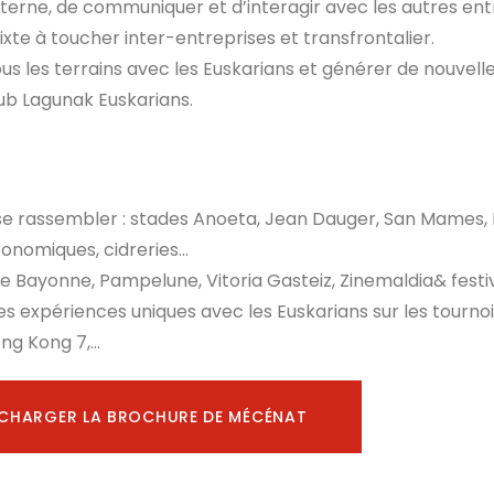
erne, de communiquer et d’interagir avec les autres ent
ixte à toucher inter-entreprises et transfrontalier.
ous les terrains avec les Euskarians et générer de nouvell
lub Lagunak Euskarians.
r se rassembler : stades Anoeta, Jean Dauger, San Mames
tronomiques, cidreries…
 Bayonne, Pampelune, Vitoria Gasteiz, Zinemaldia& festi
expériences uniques avec les Euskarians sur les tournois
ng Kong 7,…
ÉCHARGER LA BROCHURE DE MÉCÉNAT