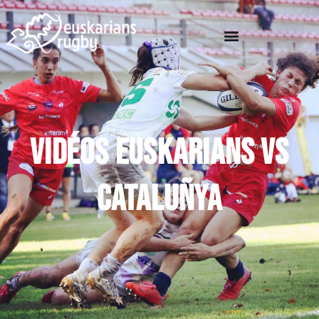
Vidéos Euskarians VS
CataluÑya